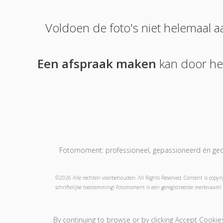
Voldoen de foto's niet helemaal
Een afspraak maken
kan door he
Fotomoment: professioneel, gepassioneerd én gedr
©2026 Alle rechten voorbehouden. All Rights Reserved. Content is copyri
schriftelijke toestemming! Fotomoment is een geregistreerde merknaam! 
Fotograaf-Photographe
Jouw foto's-Vos Photos
B
By continuing to browse or by clicking Accept Cookies