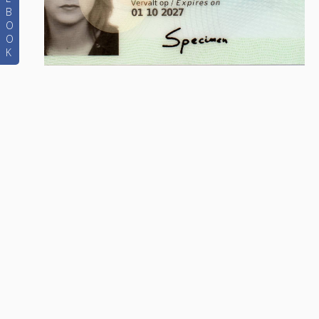
B
O
O
K