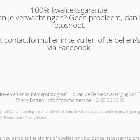
100% kwaliteitsgarantie
 aan je verwachtingen? Geen probleem, da
fotoshoot.
t contactformulier in te vullen of te bel
via
Facebook
even erkende beroepsfotograaf - lid van de Beroepsvereniging van Fo
Thierry Botten - info@fotomoment.be - 0495 36 36 26
ghted! Content copying is prohibited! Allle informatie valt onder auteursrecht en mag in geen 
(c) Fotomoment - Thierry Botten
oek Nu - Réservation
Cadeaubon! - Bon Cadeau!
Contact
, you agree to the storing of cookies on your device necessary to prov