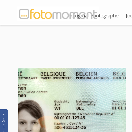
Fotograaf-Photographe
Jo
F
A
C
E