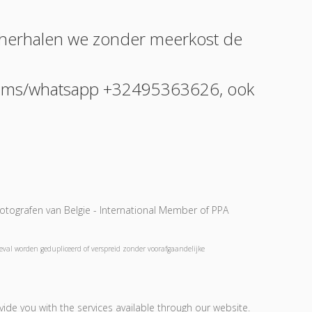
n herhalen we zonder meerkost de
len/sms/whatsapp +32495363626, ook
tografen van Belgie - International Member of PPA
geval worden gedupliceerd of verspreid zonder voorafgaandelijke
ide you with the services available through our website.