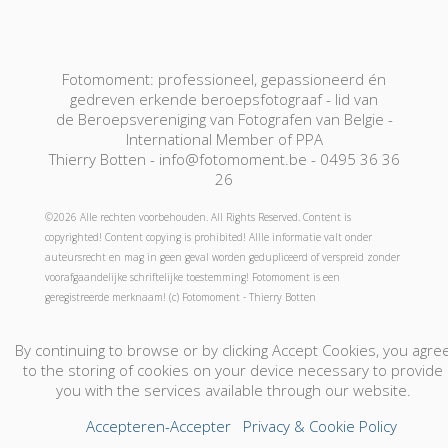
Fotomoment: professioneel, gepassioneerd én
gedreven erkende beroepsfotograaf - lid van
de Beroepsvereniging van Fotografen van Belgie -
International Member of PPA
Thierry Botten - info@fotomoment.be - 0495 36 36
26
©2026 Alle rechten voorbehouden. All Rights Reserved. Content is
copyrighted! Content copying is prohibited! Allle informatie valt onder
auteursrecht en mag in geen geval worden gedupliceerd of verspreid zonder
voorafgaandelijke schriftelijke toestemming! Fotomoment is een
geregistreerde merknaam! (c) Fotomoment - Thierry Botten
By continuing to browse or by clicking Accept Cookies, you agre
Fotograaf-Photographe
Jouw foto's-Vos Photos
to the storing of cookies on your device necessary to provide
Boek Nu - Réservation
Cadeaubon! - Bon Cadeau!
you with the services available through our website.
Contact
Accepteren-Accepter
Privacy & Cookie Policy