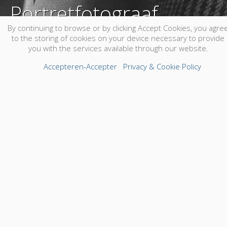
mariage
By continuing to browse or by clicking Accept Cookies, you agre
to the storing of cookies on your device necessary to provide
Super ! Tu vas te marier ! Il y a beaucoup à faire
you with the services available through our website.
pour que le jour de votre mariage soit parfait,......
Accepteren-Accepter
Privacy & Cookie Policy
Mijn foto's - tijp toegangscode hier!
Portretfotograaf
EEN KNAP PORTRET VAN JOU, JE
KIND, JE GEZIN Puur en tijdloos, om
jaren te koesteren, dat is mijn
spe......
Photographe de mariage