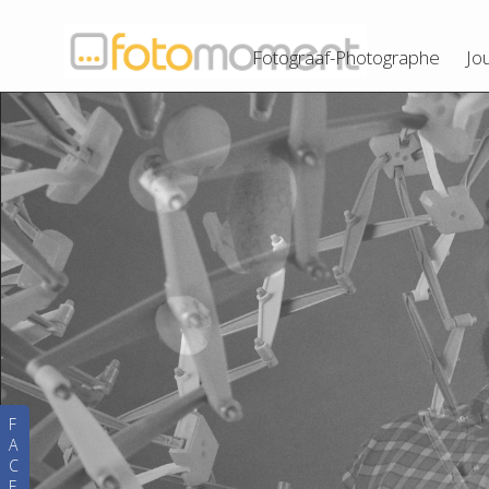
Fotograaf-Photographe
Jo
F
A
C
E