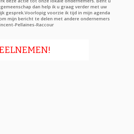
k deze actie tot onze lokale ondernemers. Bent u
 gemeenschap dan help ik u graag verder met uw
jk gesprek.Voorlopig voorzie ik tijd in mijn agenda
 om mijn bericht te delen met andere ondernemers
incent-Pellaines-Raccour
EELNEMEN!