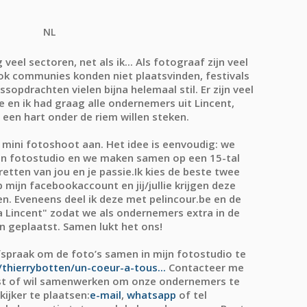
NL
veel sectoren, net als ik... Als fotograaf zijn veel
ok communies konden niet plaatsvinden, festivals
opdrachten vielen bijna helemaal stil. Er zijn veel
ie en ik had graag
alle ondernemers uit Lincent,
 een hart onder de riem willen steken
.
s mini fotoshoot aan. Het idee is eenvoudig: we
mijn fotostudio en we maken samen op een 15-tal
etten van jou en je passie.Ik kies de beste twee
 mijn facebookaccount en jij/jullie krijgen deze
. Eveneens deel ik deze met pelincour.be en de
a Lincent" zodat we
als ondernemers extra in de
n geplaatst
. Samen lukt het ons!
fspraak om de foto’s samen in mijn fotostudio te
/thierrybotten/un-coeur-a-tous...
Contacteer me
nst of wil samenwerken om onze ondernemers te
kijker te plaatsen:
e-mail
,
whatsapp
of tel