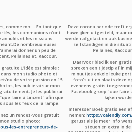
s, comme moi... En tant que
Deze corona periode treft erg 
rtés, les communions n'ont
huwelijken uitgesteld, maar o
té annulés et les missions
werden afgelast en ook business
 néant.De nombreux-euses
zelfstandigen in die situat
’aimerai donner un peu de
Pellaines, Raccour
ent, Pellaines et, Raccour
.
Daarvoor bied ik een grati
 gratuite
.L'idée est simple :
spreken een tijdstip af in 
 dans mon studio photo et
minuutjes enkele leuke portr
et/ou de votre passion en 15
foto's uit en plaats deze op
photos, les publierai sur mon
eveneens gratis toegezonden
ratuitement. Je les publierai
Facebook groep "que faire 
que faire à Lincent" afin que
kijken worde
s sous les feux de la rampe
.
Interesse? Boek gratis een a
enez un rendez-vous gratuit
nemen:
https://calendly.com
 mon studio photo:
gerust als je meer info we
tous-les-entrepreneurs-de-
steuen en extra in de 