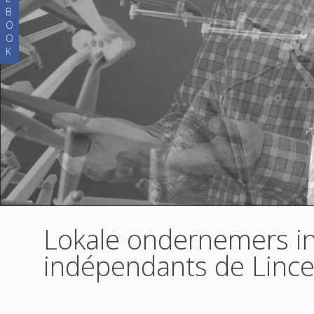
B
O
O
K
Lokale ondernemers in 
indépendants de Lincen