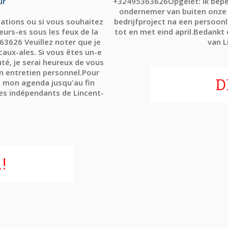
ur
+32495363626Opgelet: ik beper
ondernemer van buiten onze
ations ou si vous souhaitez
bedrijfproject na een persoonli
eurs-es sous les feux de la
tot en met eind april.Bedankt
63626 Veuillez noter que je
van L
caux-ales. Si vous êtes un-e
é, je serai heureux de vous
un entretien personnel.Pour
D
ns mon agenda jusqu'au fin
es indépendants de Lincent-
!