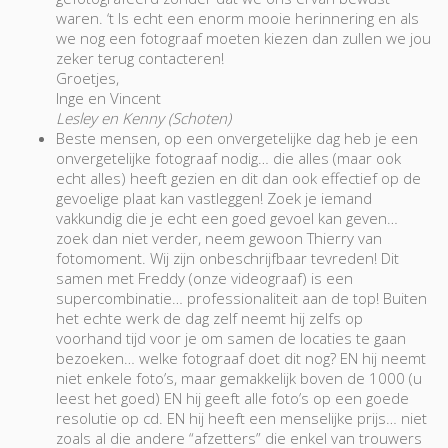
waren. ‘t Is echt een enorm mooie herinnering en als
we nog een fotograaf moeten kiezen dan zullen we jou
zeker terug contacteren!
Groetjes,
Inge en Vincent
Lesley en Kenny (Schoten)
Beste mensen, op een onvergetelijke dag heb je een
onvergetelijke fotograaf nodig… die alles (maar ook
echt alles) heeft gezien en dit dan ook effectief op de
gevoelige plaat kan vastleggen! Zoek je iemand
vakkundig die je echt een goed gevoel kan geven…
zoek dan niet verder, neem gewoon Thierry van
fotomoment. Wij zijn onbeschrijfbaar tevreden! Dit
samen met Freddy (onze videograaf) is een
supercombinatie… professionaliteit aan de top! Buiten
het echte werk de dag zelf neemt hij zelfs op
voorhand tijd voor je om samen de locaties te gaan
bezoeken… welke fotograaf doet dit nog? EN hij neemt
niet enkele foto’s, maar gemakkelijk boven de 1000 (u
leest het goed) EN hij geeft alle foto’s op een goede
resolutie op cd. EN hij heeft een menselijke prijs… niet
zoals al die andere “afzetters” die enkel van trouwers