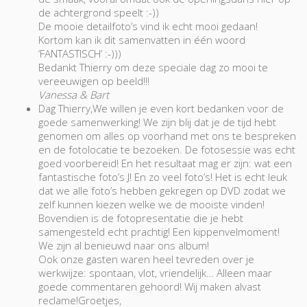
de achtergrond speelt :-))
De mooie detailfoto’s vind ik echt mooi gedaan!
Kortom kan ik dit samenvatten in één woord
‘FANTASTISCH’ :-)))
Bedankt Thierry om deze speciale dag zo mooi te
vereeuwigen op beeld!!!
Vanessa & Bart
Dag Thierry,We willen je even kort bedanken voor de
goede samenwerking! We zijn blij dat je de tijd hebt
genomen om alles op voorhand met ons te bespreken
en de fotolocatie te bezoeken. De fotosessie was echt
goed voorbereid! En het resultaat mag er zijn: wat een
fantastische foto’s J! En zo veel foto’s! Het is echt leuk
dat we alle foto’s hebben gekregen op DVD zodat we
zelf kunnen kiezen welke we de mooiste vinden!
Bovendien is de fotopresentatie die je hebt
samengesteld echt prachtig! Een kippenvelmoment!
We zijn al benieuwd naar ons album!
Ook onze gasten waren heel tevreden over je
werkwijze: spontaan, vlot, vriendelijk… Alleen maar
goede commentaren gehoord! Wij maken alvast
reclame!Groetjes,