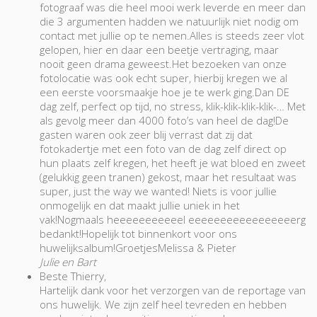
fotograaf was die heel mooi werk leverde en meer dan
die 3 argumenten hadden we natuurlijk niet nodig om
contact met jullie op te nemen.Alles is steeds zeer vlot
gelopen, hier en daar een beetje vertraging, maar
nooit geen drama geweest.Het bezoeken van onze
fotolocatie was ook echt super, hierbij kregen we al
een eerste voorsmaakje hoe je te werk ging.Dan DE
dag zelf, perfect op tijd, no stress, klik-klik-klik-klik-… Met
als gevolg meer dan 4000 foto’s van heel de dag!De
gasten waren ook zeer blij verrast dat zij dat
fotokadertje met een foto van de dag zelf direct op
hun plaats zelf kregen, het heeft je wat bloed en zweet
(gelukkig geen tranen) gekost, maar het resultaat was
super, just the way we wanted! Niets is voor jullie
onmogelijk en dat maakt jullie uniek in het
vak!Nogmaals heeeeeeeeeeel eeeeeeeeeeeeeeeeerg
bedankt!Hopelijk tot binnenkort voor ons
huwelijksalbum!GroetjesMelissa & Pieter
Julie en Bart
Beste Thierry,
Hartelijk dank voor het verzorgen van de reportage van
ons huwelijk. We zijn zelf heel tevreden en hebben