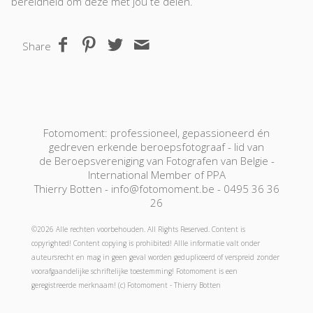
bereidheid om deze met jou te delen.
Share
Fotomoment: professioneel, gepassioneerd én
gedreven erkende beroepsfotograaf - lid van
de Beroepsvereniging van Fotografen van Belgie -
International Member of PPA
Thierry Botten - info@fotomoment.be - 0495 36 36
26
©2026 Alle rechten voorbehouden. All Rights Reserved. Content is
copyrighted! Content copying is prohibited! Allle informatie valt onder
auteursrecht en mag in geen geval worden gedupliceerd of verspreid zonder
voorafgaandelijke schriftelijke toestemming! Fotomoment is een
geregistreerde merknaam! (c) Fotomoment - Thierry Botten