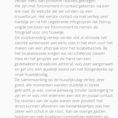
verder niets dan positieve reacties gekregen.
We zijn met fotomoment in contact gekomen via een
link naar de website die we vonden op een
trouwforum. Het eerste contact via mail verliep zeer
hartelijk en na het uitgebreide infogesprek dat hierop
volgde besloten we fotomoment te nemen als
fotograaf voor ons huwelijk.
De voorbereiding verliep verder vlot al strooide het
slechte winterweer wel eens roet in het eten voor het
maken van een afspraak voor het locatiebezoek. Bij
het locatiebezoek kregen we verschillende ideeën
mee en het gesprek aan de hand van een
gedetailleerd draaiboek achteraf, was zeer aangenaam
en gaf ons een duidelijk beeld van het fotogedeelte op
onze huwelijksdag.
De samenwerking op de huwelijksdag verliep zeer
goed; alle momenten werden duidelijk in beeld
gebracht, je was overal aanwezig zonder opdringerig te
zijn en er was met iedereen een vlot en joviaal contact.
De reacties van de suite waren zeer positief; het
direct kunnen afleveren van bedankkaartjes was hier
zeker een schot in de roos. Van de overige gasten
hebben we vele positieve commentaar gekregen op