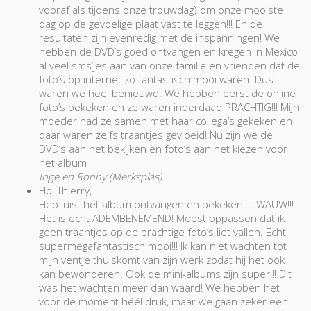
vooraf als tijdens onze trouwdag) om onze mooiste
dag op de gevoelige plaat vast te leggen!!! En de
resultaten zijn evenredig met de inspanningen! We
hebben de DVD’s goed ontvangen en kregen in Mexico
al veel sms’jes aan van onze familie en vrienden dat de
foto’s op internet zo fantastisch mooi waren. Dus
waren we heel benieuwd. We hebben eerst de online
foto’s bekeken en ze waren inderdaad PRACHTIG!!! Mijn
moeder had ze samen met haar collega’s gekeken en
daar waren zelfs traantjes gevloeid! Nu zijn we de
DVD’s aan het bekijken en foto’s aan het kiezen voor
het album
Inge en Ronny (Merksplas)
Hoi Thierry,
Heb juist het album ontvangen en bekeken…. WAUW!!!
Het is echt ADEMBENEMEND! Moest oppassen dat ik
geen traantjes op de prachtige foto’s liet vallen. Echt
supermegafantastisch mooi!!! Ik kan niet wachten tot
mijn ventje thuiskomt van zijn werk zodat hij het ook
kan bewonderen. Ook de mini-albums zijn super!!! Dit
was het wachten meer dan waard! We hebben het
voor de moment héél druk, maar we gaan zeker een