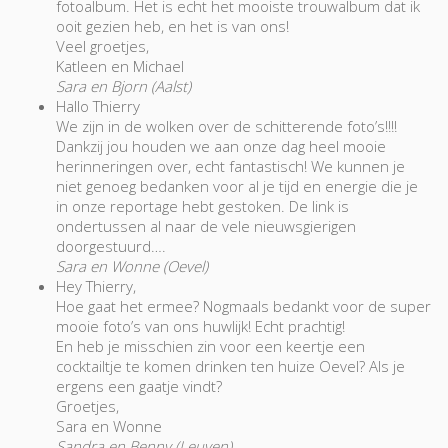
fotoalbum. Het is echt het mooiste trouwalbum dat ik
ooit gezien heb, en het is van ons!
Veel groetjes,
Katleen en Michael
Sara en Bjorn (Aalst)
Hallo Thierry
We zijn in de wolken over de schitterende foto’s!!!!
Dankzij jou houden we aan onze dag heel mooie
herinneringen over, echt fantastisch! We kunnen je
niet genoeg bedanken voor al je tijd en energie die je
in onze reportage hebt gestoken. De link is
ondertussen al naar de vele nieuwsgierigen
doorgestuurd….
Sara en Wonne (Oevel)
Hey Thierry,
Hoe gaat het ermee? Nogmaals bedankt voor de super
mooie foto’s van ons huwlijk! Echt prachtig!
En heb je misschien zin voor een keertje een
cocktailtje te komen drinken ten huize Oevel? Als je
ergens een gaatje vindt?
Groetjes,
Sara en Wonne
Sandra en Benny (Leuven)