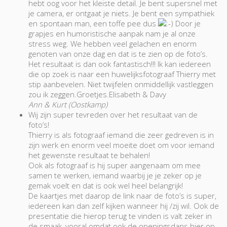
hebt oog voor het kleiste detail. Je bent supersnel met
je camera, er ontgaat je niets. Je bent een sympathiek
en spontaan man, een toffe pee dus
Door je
grapjes en humoristische aanpak nam je al onze
stress weg. We hebben veel gelachen en enorm
genoten van onze dag en dat is te zien op de foto’s.
Het resultaat is dan ook fantastisch!!! Ik kan iedereen
die op zoek is naar een huwelijksfotograaf Thierry met
stip aanbevelen. Niet twijfelen onmiddellijk vastleggen
zou ik zeggen.Groetjes.Elisabeth & Davy
Ann & Kurt (Oostkamp)
Wij zijn super tevreden over het resultaat van de
foto’s!
Thierry is als fotograaf iemand die zeer gedreven is in
zijn werk en enorm veel moeite doet om voor iemand
het gewenste resultaat te behalen!
Ook als fotograaf is hij super aangenaam om mee
samen te werken, iemand waarbij je je zeker op je
gemak voelt en dat is ook wel heel belangrijk!
De kaartjes met daarop de link naar de foto’s is super,
iedereen kan dan zelf kijken wanneer hij /zij wil. Ook de
presentatie die hierop terug te vinden is valt zeker in
de smaak, vooral omdat ook de openingsdans hier op