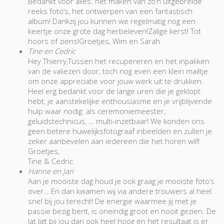
Bedankt voor alles: het maken van zo’n uitgebreide
reeks foto’s, het ontwerpen van een fantastisch
album! Dankzij jou kunnen we regelmatig nog een
keertje onze grote dag herbeleven!Zalige kerst! Tot
hoors of ziens!Groetjes, Wim en Sarah
Tine en Cedric
Hey Thierry,Tussen het recupereren en het inpakken
van de valiezen door, toch nog even een klein mailtje
om onze appreciatie voor jouw werk uit te drukken.
Heel erg bedankt voor de lange uren die je geklopt
hebt, je aanstekelijke enthousiasme en je vrijblijvende
hulp waar nodig: als ceremoniemeester,
geluidstechnicus, … multi-inzetbaar! We konden ons
geen betere huwelijksfotograaf inbeelden en zullen je
zeker aanbevelen aan iedereen die het horen wil!!
Groetjes,
Tine & Cedric
Hanne en Jan
Aan je mooiste dag houd je ook graag je mooiste foto’s
over… En dan kwamen wij via andere trouwers al heel
snel bij jou terecht! De energie waarmee jij met je
passie bezig bent, is oneindig groot en nooit gezien. De
lat ligt bij jou dan ook heel hoog en het resultaat is er