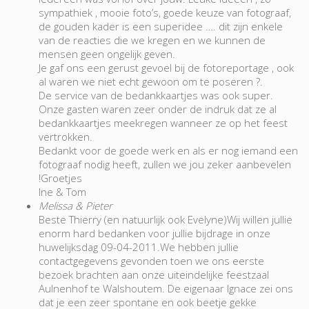
sympathiek , mooie foto’s, goede keuze van fotograaf,
de gouden kader is een superidee …. dit zijn enkele
van de reacties die we kregen en we kunnen de
mensen geen ongelijk geven.
Je gaf ons een gerust gevoel bij de fotoreportage , ook
al waren we niet echt gewoon om te poseren ?.
De service van de bedankkaartjes was ook super.
Onze gasten waren zeer onder de indruk dat ze al
bedankkaartjes meekregen wanneer ze op het feest
vertrokken.
Bedankt voor de goede werk en als er nog iemand een
fotograaf nodig heeft, zullen we jou zeker aanbevelen
!Groetjes
Ine & Tom
Melissa & Pieter
Beste Thierry (en natuurlijk ook Evelyne)Wij willen jullie
enorm hard bedanken voor jullie bijdrage in onze
huwelijksdag 09-04-2011.We hebben jullie
contactgegevens gevonden toen we ons eerste
bezoek brachten aan onze uiteindelijke feestzaal
Aulnenhof te Walshoutem. De eigenaar Ignace zei ons
dat je een zeer spontane en ook beetje gekke