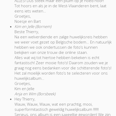
ALLES! Dus steek maar een pluim op je hoed hoor!
Tot hoors en als je in de West-Vlaanderen bent, laat
eens iets weten…
Groetjes,
Noesje en Bart
Kim en Jelle (Bornem)
Beste Thierry,
Na een welverdiende en zalige huwelijksreis hebben
we weer voet gezet op Belgische bodem… En natuurlijk
hebben we ook ondertussen de foto’s kunnen
bekijken van onze trouw die online staan.
Alles wat wij tot hiertoe hebben bekeken is echt
fantastisch! Zeer mooie foto’s! Daarom zouden we je
graag nog eens bedanken voor die schitterende foto’s!
Het zal moeilijk worden foto’s te selecteren voor ons
huwelijksalbum…
Groetjes,
Kim en Jelle
Anja en Wim (Borsbeek)
Hey Thierry,
Wauw, Wauw, Wauw, wat een prachtig, mooi,
superformitastisch geweldig huwelijksalbum !!!!!!!
Serieus, ons album is een juweeltje geworden! We zijn