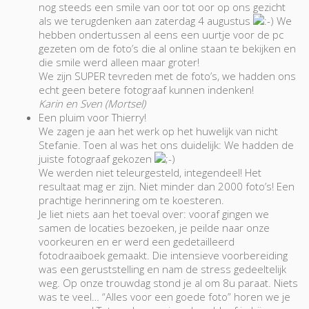
nog steeds een smile van oor tot oor op ons gezicht
als we terugdenken aan zaterdag 4 augustus
We
hebben ondertussen al eens een uurtje voor de pc
gezeten om de foto’s die al online staan te bekijken en
die smile werd alleen maar groter!
We zijn SUPER tevreden met de foto’s, we hadden ons
echt geen betere fotograaf kunnen indenken!
Karin en Sven (Mortsel)
Een pluim voor Thierry!
We zagen je aan het werk op het huwelijk van nicht
Stefanie. Toen al was het ons duidelijk: We hadden de
juiste fotograaf gekozen
We werden niet teleurgesteld, integendeel! Het
resultaat mag er zijn. Niet minder dan 2000 foto’s! Een
prachtige herinnering om te koesteren.
Je liet niets aan het toeval over: vooraf gingen we
samen de locaties bezoeken, je peilde naar onze
voorkeuren en er werd een gedetailleerd
fotodraaiboek gemaakt. Die intensieve voorbereiding
was een geruststelling en nam de stress gedeeltelijk
weg. Op onze trouwdag stond je al om 8u paraat. Niets
was te veel… “Alles voor een goede foto” horen we je