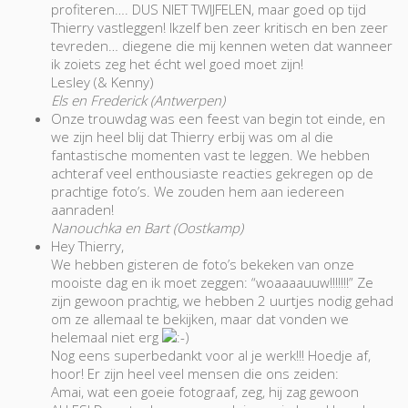
profiteren…. DUS NIET TWIJFELEN, maar goed op tijd
Thierry vastleggen! Ikzelf ben zeer kritisch en ben zeer
tevreden… diegene die mij kennen weten dat wanneer
ik zoiets zeg het écht wel goed moet zijn!
Lesley (& Kenny)
Els en Frederick (Antwerpen)
Onze trouwdag was een feest van begin tot einde, en
we zijn heel blij dat Thierry erbij was om al die
fantastische momenten vast te leggen. We hebben
achteraf veel enthousiaste reacties gekregen op de
prachtige foto’s. We zouden hem aan iedereen
aanraden!
Nanouchka en Bart (Oostkamp)
Hey Thierry,
We hebben gisteren de foto’s bekeken van onze
mooiste dag en ik moet zeggen: “woaaaauuw!!!!!!!” Ze
zijn gewoon prachtig, we hebben 2 uurtjes nodig gehad
om ze allemaal te bekijken, maar dat vonden we
helemaal niet erg
Nog eens superbedankt voor al je werk!!! Hoedje af,
hoor! Er zijn heel veel mensen die ons zeiden:
Amai, wat een goeie fotograaf, zeg, hij zag gewoon