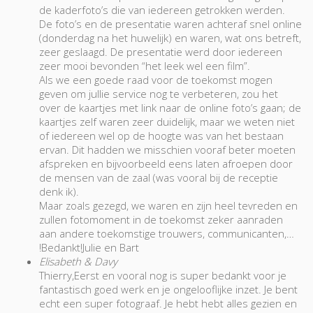
de kaderfoto’s die van iedereen getrokken werden.
De foto’s en de presentatie waren achteraf snel online
(donderdag na het huwelijk) en waren, wat ons betreft,
zeer geslaagd. De presentatie werd door iedereen
zeer mooi bevonden “het leek wel een film”.
Als we een goede raad voor de toekomst mogen
geven om jullie service nog te verbeteren, zou het
over de kaartjes met link naar de online foto’s gaan; de
kaartjes zelf waren zeer duidelijk, maar we weten niet
of iedereen wel op de hoogte was van het bestaan
ervan. Dit hadden we misschien vooraf beter moeten
afspreken en bijvoorbeeld eens laten afroepen door
de mensen van de zaal (was vooral bij de receptie
denk ik).
Maar zoals gezegd, we waren en zijn heel tevreden en
zullen fotomoment in de toekomst zeker aanraden
aan andere toekomstige trouwers, communicanten,…
!Bedankt!Julie en Bart
Elisabeth & Davy
Thierry,Eerst en vooral nog is super bedankt voor je
fantastisch goed werk en je ongelooflijke inzet. Je bent
echt een super fotograaf. Je hebt hebt alles gezien en