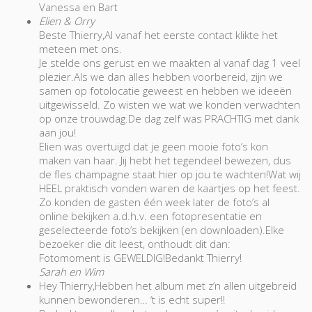
Vanessa en Bart
Elien & Orry
Beste Thierry,Al vanaf het eerste contact klikte het
meteen met ons.
Je stelde ons gerust en we maakten al vanaf dag 1 veel
plezier.Als we dan alles hebben voorbereid, zijn we
samen op fotolocatie geweest en hebben we ideeën
uitgewisseld. Zo wisten we wat we konden verwachten
op onze trouwdag.De dag zelf was PRACHTIG met dank
aan jou!
Elien was overtuigd dat je geen mooie foto’s kon
maken van haar. Jij hebt het tegendeel bewezen, dus
de fles champagne staat hier op jou te wachten!Wat wij
HEEL praktisch vonden waren de kaartjes op het feest.
Zo konden de gasten één week later de foto’s al
online bekijken a.d.h.v. een fotopresentatie en
geselecteerde foto’s bekijken (en downloaden).Elke
bezoeker die dit leest, onthoudt dit dan:
Fotomoment is GEWELDIG!Bedankt Thierry!
Sarah en Wim
Hey Thierry,Hebben het album met z’n allen uitgebreid
kunnen bewonderen… ‘t is echt super!!