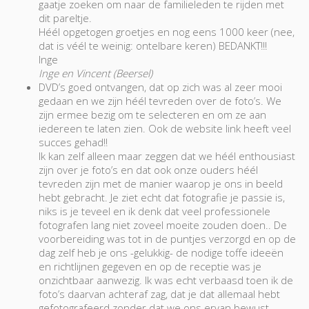
gaatje zoeken om naar de familieleden te rijden met
dit pareltje.
Héél opgetogen groetjes en nog eens 1000 keer (nee,
dat is véél te weinig: ontelbare keren) BEDANKT!!!
Inge
Inge en Vincent (Beersel)
DVD’s goed ontvangen, dat op zich was al zeer mooi
gedaan en we zijn héél tevreden over de foto’s. We
zijn ermee bezig om te selecteren en om ze aan
iedereen te laten zien. Ook de website link heeft veel
succes gehad!!
Ik kan zelf alleen maar zeggen dat we héél enthousiast
zijn over je foto’s en dat ook onze ouders héél
tevreden zijn met de manier waarop je ons in beeld
hebt gebracht. Je ziet echt dat fotografie je passie is,
niks is je teveel en ik denk dat veel professionele
fotografen lang niet zoveel moeite zouden doen.. De
voorbereiding was tot in de puntjes verzorgd en op de
dag zelf heb je ons -gelukkig- de nodige toffe ideeën
en richtlijnen gegeven en op de receptie was je
onzichtbaar aanwezig. Ik was echt verbaasd toen ik de
foto’s daarvan achteraf zag, dat je dat allemaal hebt
gefotografeerd zonder dat we ons ervan bewust