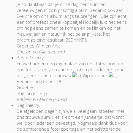
je zo dankbaar dat je onze dag hebt kunnen
vereeuwigen in zo’n prachtig album! Bedankt ook aan
Evelyne om ons album langs te brengen! Jullie zijn echt
een tof professioneel koppeltje! Hopelijk lukt het eens
om nog eens samen te komen en te klinken op het
nieuwe jaar en natuurlijk het belangrijkste, het
prachtige eindresultaat! BEDANKT !!!!
Groetjes Wim en Anja
Sheron en Filip (Leuven)
Beste Thierry,
En we hadden een exemplaar van ons fotoalbum op
ons feest laten zien aan de gasten en iedereen vond
dat gij een kunstenaar was
Wij ook hoor
Bedankt nog eens hé!
Groetjes,
Sheron en Filip
Katleen en Michel (Ranst)
Dag Thierry,
De afgelopen dagen zijn we al veel gaan ‘stoefen’ met
ons trouwalbum. Het is echt een juweeltje, dat wordt
wel door iedereen bevestigd. Nogmaals dank dus voor
de schitterende fotoreportage en het schitterende