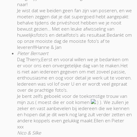
naar!
Je wist dat we beiden geen fan zijn van poseren, en we
moeten zeggen dat je dat supergoed hebt aangepakt:
behalve tijdens de privéshoot hebben we je nooit
bewust gezien… Met een leuke afwisseling van
huwelijksfoto’s en detailfoto’s als resultaat.Bedankt om
op onze mooiste dag de mooiste foto’s af te
leveren!!!Hanne & Jan
Pieter Bernaert
Dag Thierry,Eerst en vooral willen we je bedanken om
er voor ons een onvergetelijke dag van te maken.Het
is niet aan iedereen gegeven om met zoveel passie,
enthousiasme en oog voor detail je werk uit te voeren.
Iedereen was vol lof over U en er wordt veel gepraat
over de prachtige foto’s.
Je bent zelfs geboekt voor de toekomstige trouw van
mijn zus ( moest die er ooit komen
). We zullen je
zeker en vast aanbevelen bij iedereen die we kennen
en hopen dat je dit werk nog lang zult verder zetten en
andere koppels even gelukkig maakt.Ellen en Pieter
xxx
Nico & Silke