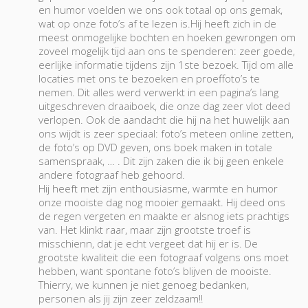
en humor voelden we ons ook totaal op ons gemak,
wat op onze foto’s af te lezen is.Hij heeft zich in de
meest onmogelijke bochten en hoeken gewrongen om
zoveel mogelijk tijd aan ons te spenderen: zeer goede,
eerlijke informatie tijdens zijn 1ste bezoek. Tijd om alle
locaties met ons te bezoeken en proeffoto’s te
nemen. Dit alles werd verwerkt in een pagina’s lang
uitgeschreven draaiboek, die onze dag zeer vlot deed
verlopen. Ook de aandacht die hij na het huwelijk aan
ons wijdt is zeer speciaal: foto’s meteen online zetten,
de foto’s op DVD geven, ons boek maken in totale
samenspraak, … . Dit zijn zaken die ik bij geen enkele
andere fotograaf heb gehoord.
Hij heeft met zijn enthousiasme, warmte en humor
onze mooiste dag nog mooier gemaakt. Hij deed ons
de regen vergeten en maakte er alsnog iets prachtigs
van. Het klinkt raar, maar zijn grootste troef is
misschienn, dat je echt vergeet dat hij er is. De
grootste kwaliteit die een fotograaf volgens ons moet
hebben, want spontane foto’s blijven de mooiste.
Thierry, we kunnen je niet genoeg bedanken,
personen als jij zijn zeer zeldzaam!!