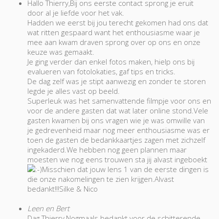
Hallo Thierry,Bij ons eerste contact sprong je eruit
door al je liefde voor het vak.
Hadden we eerst bij jou terecht gekomen had ons dat
wat ritten gespaard want het enthousiasme waar je
mee aan kwam draven sprong over op ons en onze
keuze was gemaakt.
Je ging verder dan enkel fotos maken, hielp ons bij
evalueren van fotolokaties, gaf tips en tricks.
De dag zelf was je stipt aanwezig en zonder te storen
legde je alles vast op beeld.
Superleuk was het samenvattende filmpje voor ons en
voor de andere gasten dat wat later online stond.Vele
gasten kwamen bij ons vragen wie je was omwille van
je gedrevenheid maar nog meer enthousiasme was er
toen de gasten de bedankkaartjes zagen met zichzelf
ingekaderd.We hebben nog geen plannen maar
moesten we nog eens trouwen sta jij alvast ingeboekt
Misschien dat jouw lens 1 van de eerste dingen is
die onze nakomelingen te zien krijgen.Alvast
bedankt!!!Silke & Nico
Leen en Bert
Dag Thierry,Nogmaals bedankt voor de schitterende