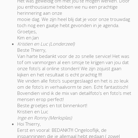
Het was geweldig om met jou te mogen werken. Door
jou enthousiasme hebben we nu een prachtige
herinnering aan onze
mooie dag. We zijn heel blij dat je voor onze trouwdag
toch nog een gaatje hebt gevonden in je agenda.
Groetjes,
Kim en Jan
Kristien en Luc (Londerzeel)
Beste Thierry,
Van harte bedankt voor de zo snelle service! Het was
tof om vanmorgen al een smsje te krijgen van jou dat
onze foto’s al online stonden! We zijn zojuist gaan
kijken en het resultaat is echt prachtig !!!!
We vinden alle foto’s supergeslaagd en het is zo leuk
om de foto’s in verhaalvorm te zien. Echt fantastisch!
Bovendien vind ik de mix van detailfoto’s en foto’s met
mensen erop perfect!
Beste groetjes en tot binnenkort!
Kristien en Luc
Inge en Ronny (Merksplas)
Hoi Thierry,
Eerst en vooral: BEDANKT!!! Ongelooflijk, de
inspanningen die je allemaal hebt gedaan ( zowel