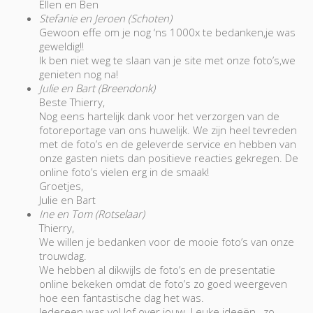
Ellen en Ben
Stefanie en Jeroen (Schoten)
Gewoon effe om je nog ‘ns 1000x te bedanken,je was
geweldig!!
Ik ben niet weg te slaan van je site met onze foto’s,we
genieten nog na!
Julie en Bart (Breendonk)
Beste Thierry,
Nog eens hartelijk dank voor het verzorgen van de
fotoreportage van ons huwelijk. We zijn heel tevreden
met de foto’s en de geleverde service en hebben van
onze gasten niets dan positieve reacties gekregen. De
online foto’s vielen erg in de smaak!
Groetjes,
Julie en Bart
Ine en Tom (Rotselaar)
Thierry,
We willen je bedanken voor de mooie foto’s van onze
trouwdag.
We hebben al dikwijls de foto’s en de presentatie
online bekeken omdat de foto’s zo goed weergeven
hoe een fantastische dag het was.
Iedereen was vol lof over jouw. Leuke ideeën , zo