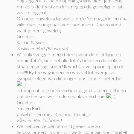
nog zeggen! Tot na de openingsdans bleef je bij ons
om zelfs de feestvierders nog op de gevoelige plaat
vast te leggen!
Op onze huwelijksdag was jij onze ‘compagnon’ en daar
willen we je nogmaals voor bedanken. Doe zo voort
want je bent geweldig!
Groetjes,
Karine & Sven
Saskia en Bart (Baasrode)
Wil enkel zeggen merci thierry voor de echt fijne en
mooie foto’s, heb net alle foto’s bekeken die online
staan en ze zijn super! Ik wacht al vol spanning op de
dvd!!!! By the way iedereen was vol lof over je, zo
sympathiek en van die dingen dus t kan ni beter he
Ik hoop dat je je ook een beetje geamuseerd hebt en
dat de flessen wijn in de smaak vallen thuis
Groetjes,
Sas en Bart
ofwel dhr en mevr Cannoot (amai…)
Ellen en Ben (Schoten)
We hebben zelden iemand gezien die zo
gepassioneerd is voor zijn werk. Door zijn spontaniteit